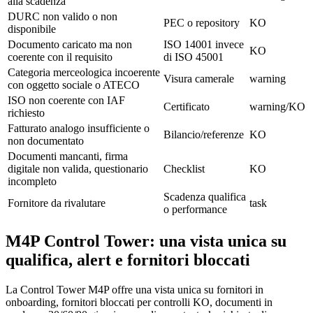
alla scadenza
DURC non valido o non
PEC o repository
KO
disponibile
Documento caricato ma non
ISO 14001 invece
KO
coerente con il requisito
di ISO 45001
Categoria merceologica incoerente
Visura camerale
warning
con oggetto sociale o ATECO
ISO non coerente con IAF
Certificato
warning/KO
richiesto
Fatturato analogo insufficiente o
Bilancio/referenze
KO
non documentato
Documenti mancanti, firma
digitale non valida, questionario
Checklist
KO
incompleto
Scadenza qualifica
Fornitore da rivalutare
task
o performance
M4P Control Tower: una vista unica su
qualifica, alert e fornitori bloccati
La Control Tower M4P offre una vista unica su fornitori in
onboarding, fornitori bloccati per controlli KO, documenti in