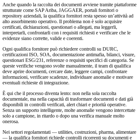
Anche quando la raccolta dei documenti avviene tramite piattaforme
strutturate come SAP Ariba, JAGGAER, portali fornitori o
repository aziendali, la qualifica fornitori resta spesso un’attività ad
alto assorbimento operativo. Il problema non è solo acquisire
certificati, dichiarazioni, questionari o allegati, ma leggerli,
interpretarli, confrontarli con i requisiti richiesti e verificare che le
evidenze siano corrette, valide e coerenti.
Ogni qualifica fornitore può richiedere controlli su DURC,
certificazioni ISO, SOA, documentazione antimafia, bilanci, visure,
questionari ESG/231, referenze o requisiti specifici di categoria. Se
queste verifiche vengono svolte manualmente, il team di qualifica
deve aprire documenti, cercare date, leggere campi, confrontare
informazioni, verificare scadenze, individuare anomalie e motivare
eventuali richieste di integrazione.
È qui che il processo diventa lento: non nella sola raccolta
documentale, ma nella capacità di trasformare documenti e dati già
disponibili in controlli verificati, alert chiari e priorità operative.
Senza un supporto intelligente, molte anomalie vengono intercettate
solo a campione, in ritardo o dopo una verifica manuale molto
onerosa.
Nei settori regolamentati — utilities, costruzioni, pharma, alimentare
— la qualifica fornitori richiede controlli ricorrenti su documenti e