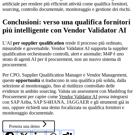
artificiale per rendere più efficienti attività come qualifica fornitori,
sourcing, controllo documentale, monitoraggio e gestione dei rischi.
Conclusioni: verso una qualifica fornitori
più intelligente con Vendor Validator AI
L’AI
per supplier qualification
rende il processo più ordinato,
misurabile e governabile. Vendor Validator AI supporta la supplier
qualification orchestrando controlli, alert e anomalie; M4P è uno
strato di agenti AI per il procurement, non un nuovo sistema di
procurement.
Per CPO, Supplier Qualification Manager e Vendor Management,
queste
opportunità
si traducono in una qualifica più solida, dalla
selezione al monitoraggio, fino al riutilizzo controllato delle
evidenze in ambito sourcing. Valuta un assessment con Mashfrog for
Procurement per capire come
Vendor Validator AI
possa integrarsi
con SAP Ariba, SAP S/4HANA, JAGGAER e gli strumenti già in
uso, oppure richiedi una demo focalizzata su qualifica fornitori e
monitoraggio documentale.
arrow_forward_ios
Prenota una demo