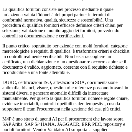
La qualifica fornitori consiste nel processo mediante il quale
un’azienda valuta l’idoneità dei propri partner in termini di
conformità normativa, qualità, sicurezza e sostenibilità. Una
procedura di qualifica fornitori efficace definisce criteri chiari per
selezione, valutazione e monitoraggio dei fornitori, prevedendo
controlli su documentazione e certificazioni.
Il punto critico, soprattutto per aziende con molti fornitori, categorie
merceologiche e requisiti di qualifica, è trasformare criteri e checklist
in controlli realmente verificabili. Non basta raccogliere un
certificato, una dichiarazione o un questionario: occorre capire se il
documento è valido, aggiornato, coerente con il requisito richiesto e
riconducibile a una fonte attendibile.
DURC, certificazioni ISO, attestazioni SOA, documentazione
antimafia, bilanci, visure, questionari e referenze possono trovarsi in
sistemi diversi e generare anomalie difficili da intercettare
manualmente. Per questo la qualifica fornitori richiede regole chiare,
evidenze tracciabili, controlli ripetibili e alert tempestivi, così da
supportare il team Procurement nella gestione dei casi più critici.
M4P è uno strato di agenti AI per il procurement
che lavora sopra
SAP Ariba, SAP S/4HANA, JAGGAER, ERP, PEC, repository e
portali fornitori. Vendor Validator AI supporta la supplier